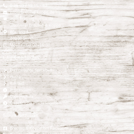
0 25 09 / 99 65 - 63
info@breuing-koppe.de
www.breuing-koppe.de
Tischlerei Breuing & Koppe
Wierling 43
48308 Senden
Mo–Fr - 08:00–16:30
Infos & Rechtliches
Das beliebte Steckbett
Home
Kontakt
Impressum
Datenschutz
Gesetzliche Pflichtangaben
Soziale Netzwerke
Breuing & Koppe bei Facebook