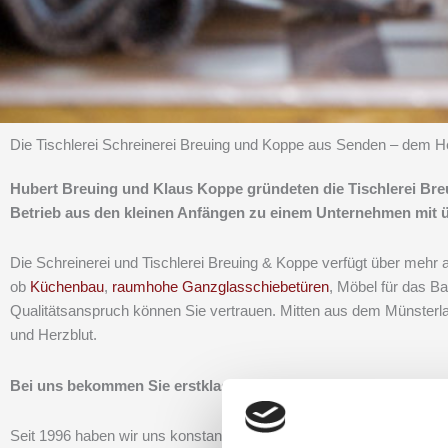
Die Tischlerei Schreinerei Breuing und Koppe aus Senden – dem 
Hubert Breuing und Klaus Koppe gründeten die Tischlerei Breu
Betrieb aus den kleinen Anfängen zu einem Unternehmen mit ü
Die Schreinerei und Tischlerei Breuing & Koppe verfügt über mehr 
ob
Küchenbau
,
raumhohe Ganzglasschiebetüren
, Möbel für das B
Qualitätsanspruch können Sie vertrauen. Mitten aus dem Münsterla
und Herzblut.
Bei uns bekommen Sie erstklassige Qualität, egal ob im Trock
Seit 1996 haben wir uns konstant weiterentwickelt und die konseque