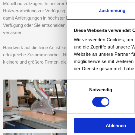
Möbelbau vollzogen. In unserer Fachwerkstatt auf über 550 qm Pro
Zustimmung
Holzverarbeitung zur Verfügung. Mit unserer modernen CNC-Fräs
damit Anfertigungen in höchster Perfektion und Genauigkeit gewährl
Verfügung oder Sie entscheiden sich für das klassische Ölen der Ob
Diese Webseite verwendet 
verlassen.
Wir verwenden Cookies, um I
und die Zugriffe auf unsere 
Handwerk auf die feine Art ist kein Werbespruch, sondern unsere ge
Website an unsere Partner fü
erfolgreiche Zusammenarbeit. Nicht ohne Grund kann die Tischlere
möglicherweise mit weiteren
kleinere und größere Firmen, die sich individuelle Lösungen für Ei
der Dienste gesammelt habe
Einwilligungsauswahl
Notwendig
Ablehnen