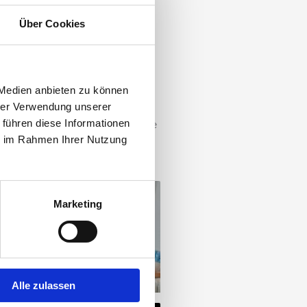
 Arten der Holzbearbeitung und
Über Cookies
onsdaten übernommen werden und
in eigener Lackierbereich zur
 Qualität unserer Beschichtungen
 Medien anbieten zu können
hrer Verwendung unserer
sind unsere Basis für eine
 führen diese Informationen
anspruchsvolle Privatkunden, sowie
ie im Rahmen Ihrer Nutzung
ben.
Marketing
Alle zulassen