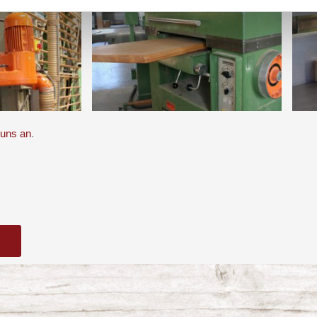
 uns an
.