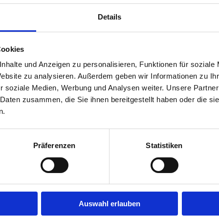
duktionsfläche steht ein moderner Maschinenpark für alle denkbaren
Details
e können beispielsweise unkompliziert CAD und andere Konstrukti
eistet werden. Für die Endbeschichtungen der fertigen Stücke steht e
erflächen. Egal ob Lack oder Öl – Sie können sich jederzeit auf die
Cookies
nhalte und Anzeigen zu personalisieren, Funktionen für soziale
Website zu analysieren. Außerdem geben wir Informationen zu I
lebte Firmen-Philosophie – Perfektion, Zuverlässigkeit und Fairness 
r soziale Medien, Werbung und Analysen weiter. Unsere Partner
i eine lange Liste zufriedener Stammkunden vorweisen. Dort stehen 
 Daten zusammen, die Sie ihnen bereitgestellt haben oder die s
nrichtung und Innenausbau von Breuing & Koppe realisieren lassen ha
n.
Präferenzen
Statistiken
Auswahl erlauben