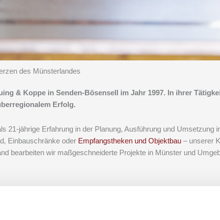
Herzen des Münsterlandes
ing & Koppe in Senden-Bösensell im Jahr 1997. In ihrer Tätigke
berregionalem Erfolg.
als 21-jährige Erfahrung in der Planung, Ausführung und Umsetzung 
ad, Einbauschränke oder
Empfangstheken und Objektbau
– unserer 
nd bearbeiten wir maßgeschneiderte Projekte in Münster und Umgebu
enbau, bei Bodenbelagsarbeiten, im Möbelbau oder in der Objekt
nte Ausrichtung zur hochqualifizierten Tischlerei-Schreinerei-Fachw