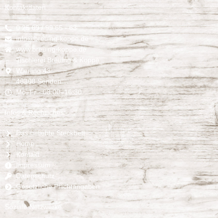
Kontaktdaten
0 25 09 / 99 65 - 63
info@breuing-koppe.de
www.breuing-koppe.de
Tischlerei Breuing & Koppe
Wierling 43
48308 Senden
Mo–Fr - 08:00–16:30
Infos & Rechtliches
Das beliebte Steckbett
Home
Kontakt
Impressum
Datenschutz
Gesetzliche Pflichtangaben
Soziale Netzwerke