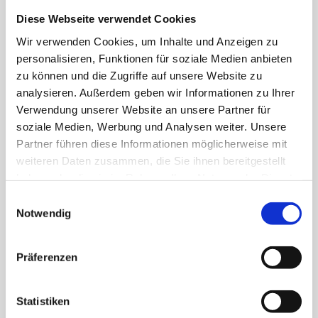
– Garderoben
Diese Webseite verwendet Cookies
– Einzelmöbel
– Massivholzmöbel
Wir verwenden Cookies, um Inhalte und Anzeigen zu
– Möbelrestauration
personalisieren, Funktionen für soziale Medien anbieten
zu können und die Zugriffe auf unsere Website zu
Inneneinrichtung vom Tischler
analysieren. Außerdem geben wir Informationen zu Ihrer
Wohnräume sind Ausdruck der individuellen Lebenseinstellung und
Verwendung unserer Website an unsere Partner für
des eigenen Anspruches.
soziale Medien, Werbung und Analysen weiter. Unsere
Mit einer Auswahl erlesener Hölzer, diverser Verlegeoptiken und
Partner führen diese Informationen möglicherweise mit
Oberflächen-Veredelungen eröffnen wir Ihnen mit Parkett und
weiteren Daten zusammen, die Sie ihnen bereitgestellt
Massivholzdielen mehrere Möglichkeiten für eine exklusive
haben oder die sie im Rahmen Ihrer Nutzung der Dienste
Bodengestaltung.
Wir fertigen für Sie Zimmertüren unter Einsatz verschiedener
gesammelt haben.
Einwilligungsauswahl
Materialien wie Holz, Glas und Metall sowie unter Beachtung der
Notwendig
Anforderungen an Brand-, Rauch- und Schallschutz.
Mit Wand- und Deckenvertäfelungen erhält ein Raum eine neue
Atmosphäre. Wir fertigen Wand- und Deckenpaneele nach Ihren
Präferenzen
Wünschen oder Liefern und Montieren Elemente von namhaften
Herstellern.
Statistiken
– Zimmer- und Objekttüren
– Ganzglastüren