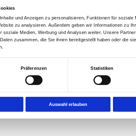
Cookies
nhalte und Anzeigen zu personalisieren, Funktionen für soziale
Website zu analysieren. Außerdem geben wir Informationen zu I
 des eigenen Anspruches.
r soziale Medien, Werbung und Analysen weiter. Unsere Partner
berflächen-Veredelungen eröffnen wir Ihnen mit Parkett und Massivho
 Daten zusammen, die Sie ihnen bereitgestellt haben oder die s
n.
rialien wie Holz, Glas und Metall sowie unter Beachtung der Anforde
mosphäre. Wir fertigen Wand- und Deckenpaneele nach Ihren Wünsche
Präferenzen
Statistiken
Auswahl erlauben