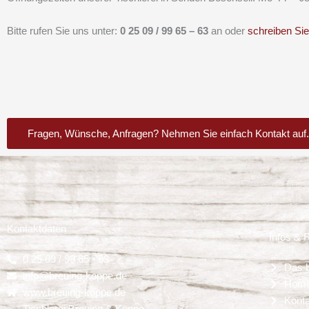
Bitte rufen Sie uns unter:
0 25 09 / 99 65 – 63
an oder
schreiben Sie
Fragen, Wünsche, Anfragen? Nehmen Sie einfach Kontakt auf.
Kontaktdaten
Infos & 
0 25 09 / 99 65 - 63
Das b
info@breuing-koppe.de
Hom
www.breuing-koppe.de
Kont
Tischlerei Breuing & Koppe