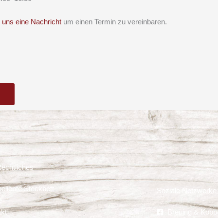
 uns eine Nachricht
um einen Termin zu vereinbaren.
Rechtliches
eliebte Steckbett
Soziale Netzwerke
e
akt
Breuing & Kopp