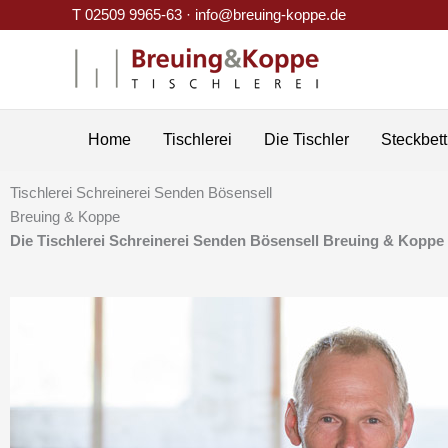
Zum
T 02509 9965-63 ·
info@breuing-koppe.de
Inhalt
springen
Home
Tischlerei
Die Tischler
Steckbett
Tischlerei Schreinerei Senden Bösensell
Breuing & Koppe
Die Tischlerei Schreinerei Senden Bösensell Breuing & Koppe