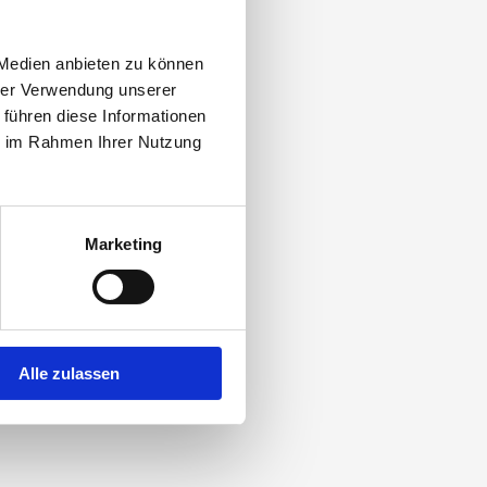
 Medien anbieten zu können
hrer Verwendung unserer
 führen diese Informationen
lzdielen mehrere Möglichkeiten für
ie im Rahmen Ihrer Nutzung
rungen an Brand-, Rauch- und
n oder Liefern und Montieren
Marketing
Alle zulassen