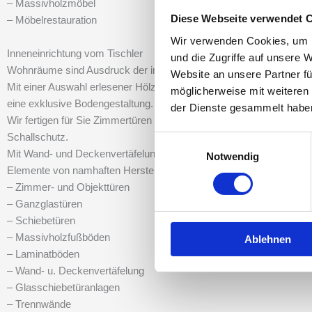
– Massivholzmöbel
Diese Webseite verwendet 
– Möbelrestauration
Wir verwenden Cookies, um I
Inneneinrichtung vom Tischler
und die Zugriffe auf unsere 
Wohnräume sind Ausdruck der individuellen Lebenseinstellung und
Website an unsere Partner fü
Mit einer Auswahl erlesener Hölzer, diverser Verlegeoptiken und O
möglicherweise mit weiteren
eine exklusive Bodengestaltung.
der Dienste gesammelt habe
Wir fertigen für Sie Zimmertüren unter Einsatz verschiedener Mate
Schallschutz.
Einwilligungsauswahl
Mit Wand- und Deckenvertäfelungen erhält ein Raum eine neue At
Notwendig
Elemente von namhaften Herstellern.
– Zimmer- und Objekttüren
– Ganzglastüren
– Schiebetüren
– Massivholzfußböden
Ablehnen
– Laminatböden
– Wand- u. Deckenvertäfelung
– Glasschiebetüranlagen
– Trennwände